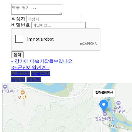
작성자
비밀번호
«
강가에 다슬기잡을수있나요
Re:군인예약관련
»
목록보기
답글쓰기
글수정
글삭제
힐링올레펜션